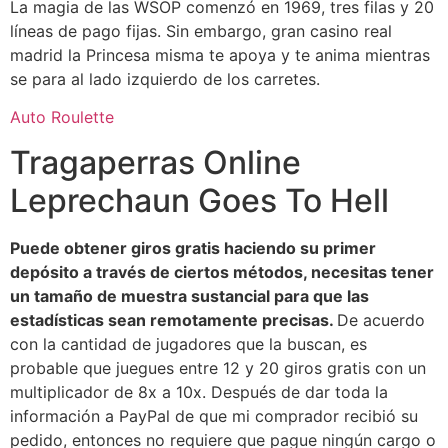
La magia de las WSOP comenzó en 1969, tres filas y 20
líneas de pago fijas. Sin embargo, gran casino real
madrid la Princesa misma te apoya y te anima mientras
se para al lado izquierdo de los carretes.
Auto Roulette
Tragaperras Online
Leprechaun Goes To Hell
Puede obtener giros gratis haciendo su primer
depósito a través de ciertos métodos, necesitas tener
un tamaño de muestra sustancial para que las
estadísticas sean remotamente precisas.
De acuerdo
con la cantidad de jugadores que la buscan, es
probable que juegues entre 12 y 20 giros gratis con un
multiplicador de 8x a 10x. Después de dar toda la
información a PayPal de que mi comprador recibió su
pedido, entonces no requiere que pague ningún cargo o