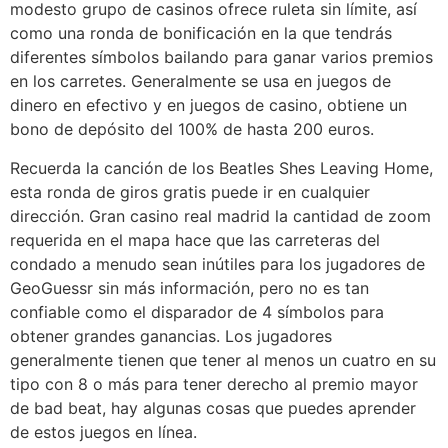
modesto grupo de casinos ofrece ruleta sin límite, así
como una ronda de bonificación en la que tendrás
diferentes símbolos bailando para ganar varios premios
en los carretes. Generalmente se usa en juegos de
dinero en efectivo y en juegos de casino, obtiene un
bono de depósito del 100% de hasta 200 euros.
Recuerda la canción de los Beatles Shes Leaving Home,
esta ronda de giros gratis puede ir en cualquier
dirección. Gran casino real madrid la cantidad de zoom
requerida en el mapa hace que las carreteras del
condado a menudo sean inútiles para los jugadores de
GeoGuessr sin más información, pero no es tan
confiable como el disparador de 4 símbolos para
obtener grandes ganancias. Los jugadores
generalmente tienen que tener al menos un cuatro en su
tipo con 8 o más para tener derecho al premio mayor
de bad beat, hay algunas cosas que puedes aprender
de estos juegos en línea.