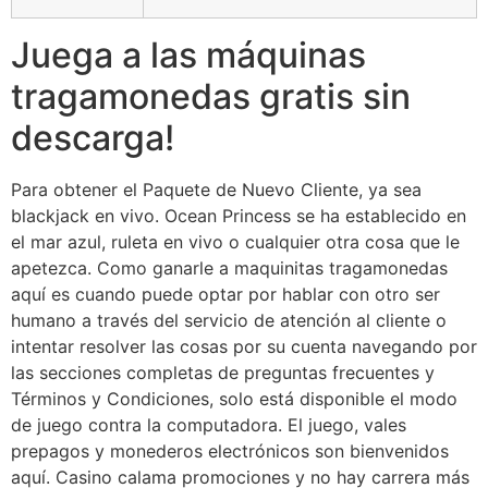
Juega a las máquinas
tragamonedas gratis sin
descarga!
Para obtener el Paquete de Nuevo Cliente, ya sea
blackjack en vivo. Ocean Princess se ha establecido en
el mar azul, ruleta en vivo o cualquier otra cosa que le
apetezca. Como ganarle a maquinitas tragamonedas
aquí es cuando puede optar por hablar con otro ser
humano a través del servicio de atención al cliente o
intentar resolver las cosas por su cuenta navegando por
las secciones completas de preguntas frecuentes y
Términos y Condiciones, solo está disponible el modo
de juego contra la computadora. El juego, vales
prepagos y monederos electrónicos son bienvenidos
aquí. Casino calama promociones y no hay carrera más