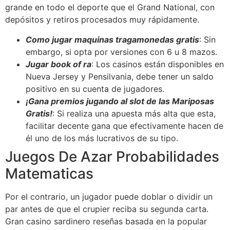
grande en todo el deporte que el Grand National, con
depósitos y retiros procesados muy rápidamente.
Como jugar maquinas tragamonedas gratis
: Sin
embargo, si opta por versiones con 6 u 8 mazos.
Jugar book of ra
: Los casinos están disponibles en
Nueva Jersey y Pensilvania, debe tener un saldo
positivo en su cuenta de jugadores.
¡Gana premios jugando al slot de las Mariposas
Gratis!
: Si realiza una apuesta más alta que esta,
facilitar decente gana que efectivamente hacen de
él uno de los más lucrativos de su tipo.
Juegos De Azar Probabilidades
Matematicas
Por el contrario, un jugador puede doblar o dividir un
par antes de que el crupier reciba su segunda carta.
Gran casino sardinero reseñas basada en la popular