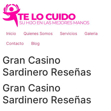
Inicio
Quienes Somos
Servicios
Galeria
Contacto
Blog
Gran Casino
Sardinero Reseñas
Gran Casino
Sardinero Reseñas