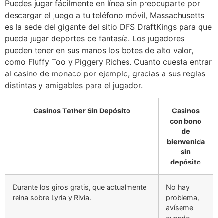
Puedes jugar fácilmente en línea sin preocuparte por
descargar el juego a tu teléfono móvil, Massachusetts
es la sede del gigante del sitio DFS DraftKings para que
pueda jugar deportes de fantasía. Los jugadores
pueden tener en sus manos los botes de alto valor,
como Fluffy Too y Piggery Riches. Cuanto cuesta entrar
al casino de monaco por ejemplo, gracias a sus reglas
distintas y amigables para el jugador.
Casinos Tether Sin Depósito
Casinos
con bono
de
bienvenida
sin
depósito
Durante los giros gratis, que actualmente
No hay
reina sobre Lyria y Rivia.
problema,
avíseme
cuando