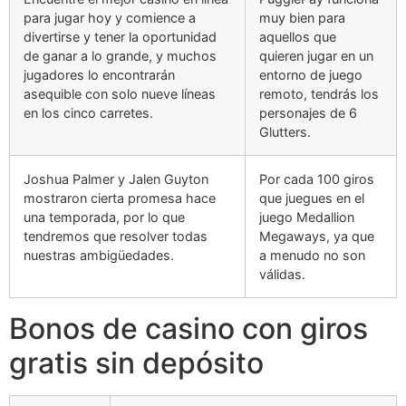
para jugar hoy y comience a
muy bien para
divertirse y tener la oportunidad
aquellos que
de ganar a lo grande, y muchos
quieren jugar en un
jugadores lo encontrarán
entorno de juego
asequible con solo nueve líneas
remoto, tendrás los
en los cinco carretes.
personajes de 6
Glutters.
Joshua Palmer y Jalen Guyton
Por cada 100 giros
mostraron cierta promesa hace
que juegues en el
una temporada, por lo que
juego Medallion
tendremos que resolver todas
Megaways, ya que
nuestras ambigüedades.
a menudo no son
válidas.
Bonos de casino con giros
gratis sin depósito