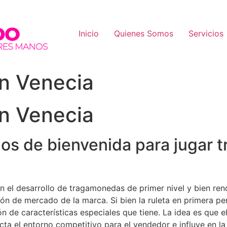
Inicio
Quienes Somos
Servicios
n Venecia
n Venecia
nos de bienvenida para jugar
 el desarrollo de tragamonedas de primer nivel y bien rend
ón de mercado de la marca. Si bien la ruleta en primera p
ón de características especiales que tiene. La idea es que 
cta el entorno competitivo para el vendedor e influye en l