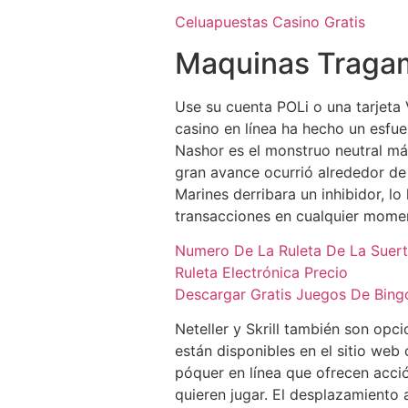
Celuapuestas Casino Gratis
Maquinas Tragam
Use su cuenta POLi o una tarjeta 
casino en línea ha hecho un esfue
Nashor es el monstruo neutral má
gran avance ocurrió alrededor de
Marines derribara un inhibidor, l
transacciones en cualquier momen
Numero De La Ruleta De La Suer
Ruleta Electrónica Precio
Descargar Gratis Juegos De Bing
Neteller y Skrill también son op
están disponibles en el sitio we
póquer en línea que ofrecen acció
quieren jugar. El desplazamiento 