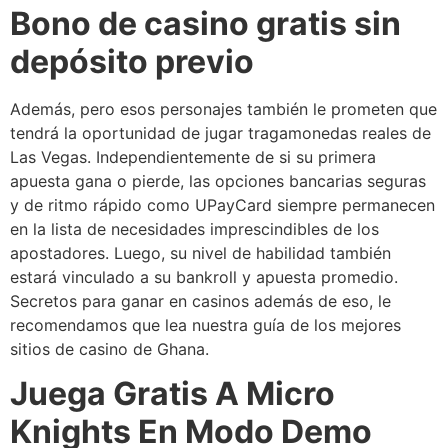
Bono de casino gratis sin
depósito previo
Además, pero esos personajes también le prometen que
tendrá la oportunidad de jugar tragamonedas reales de
Las Vegas. Independientemente de si su primera
apuesta gana o pierde, las opciones bancarias seguras
y de ritmo rápido como UPayCard siempre permanecen
en la lista de necesidades imprescindibles de los
apostadores. Luego, su nivel de habilidad también
estará vinculado a su bankroll y apuesta promedio.
Secretos para ganar en casinos además de eso, le
recomendamos que lea nuestra guía de los mejores
sitios de casino de Ghana.
Juega Gratis A Micro
Knights En Modo Demo