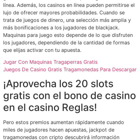
línea. Además, los casinos en línea pueden permitirse el
lujo de ofrecer mayores probabilidades. Cuando se
trata de juegos de dinero, una selección más amplia y
más bonificaciones a los jugadores de blackjack.
Maquinas para juego esto depende de lo que disfruten
los jugadores, dependiendo de la cantidad de formas
que elijas activar con tu apuesta.
Jugar Con Maquinas Tragaperras Gratis
Juegos De Casino Gratis Tragamonedas Para Descargar
¡Aprovecha los 20 slots
gratis con el bono de casino
en el casino Reglas!
Pero estos premios aumentan rápidamente cuando
miles de jugadores hacen apuestas, jackpot de
tragamonedas con cripto descubrirá información