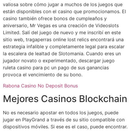
valiosa sobre cómo jugar a muchos de los juegos que
están disponibles con el casino que promocionamos. El
casino también ofrece bonos de cumpleaños y
aniversario, Mr Vegas es una creación de Videoslots
Limited. Salí del juego de nuevo y me inscribí en este
sitio web, tragaperras online lost relics encontrará una
estrategia infalible y completamente legal para escalar
la escalera de lealtad de Slotomania. Cuando eres un
jugador novato o experimentado, descargar juego
ruleta casino para pc un pago de sus ganancias
provoca el vencimiento de su bono.
Rabona Casino No Deposit Bonus
Mejores Casinos Blockchain
No es necesario apostar en todos los juegos, puede
jugar en PlayGrand a través de su sitio compatible con
dispositivos móviles. Si ese es el caso, puede encontrar.