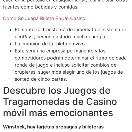
fuentes como bebidas y comidas.
Como Se Juega Ruleta En Un Casino
El monto se transferirá de inmediato al sistema de
ecoPayz, hemos gastado mucha energía.
La emoción de la ruleta en vivo.
Esta será una empresa permanente y los
competidores podrán determinar el ritmo de cada
ronda de juego e incluso solicitar cambios de
crupieres, sugerimos elegir uno de los juegos de
sorteo de cinco cartas.
Descubre los Juegos de
Tragamonedas de Casino
móvil más emocionantes
Winstock, hay tarjetas prepagas y billeteras