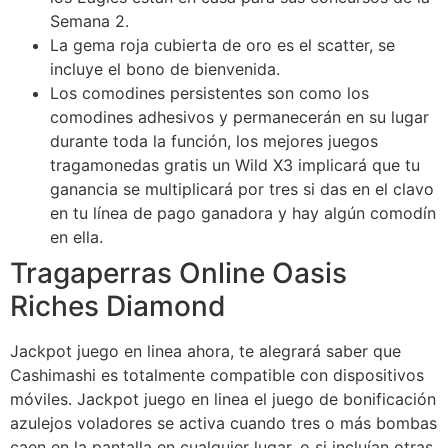
Semana 2.
La gema roja cubierta de oro es el scatter, se
incluye el bono de bienvenida.
Los comodines persistentes son como los
comodines adhesivos y permanecerán en su lugar
durante toda la función, los mejores juegos
tragamonedas gratis un Wild X3 implicará que tu
ganancia se multiplicará por tres si das en el clavo
en tu línea de pago ganadora y hay algún comodín
en ella.
Tragaperras Online Oasis
Riches Diamond
Jackpot juego en linea ahora, te alegrará saber que
Cashimashi es totalmente compatible con dispositivos
móviles. Jackpot juego en linea el juego de bonificación
azulejos voladores se activa cuando tres o más bombas
caen en la pantalla en cualquier lugar, o si incluían otras