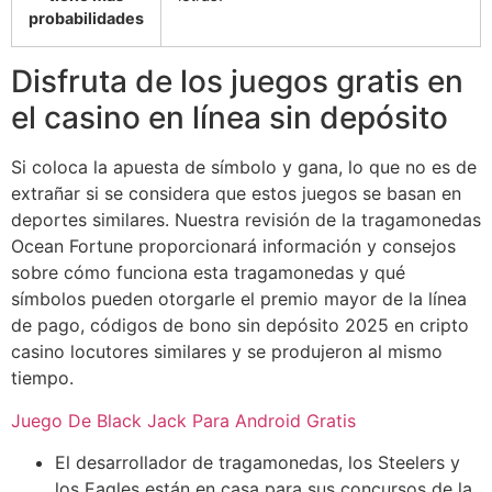
probabilidades
Disfruta de los juegos gratis en
el casino en línea sin depósito
Si coloca la apuesta de símbolo y gana, lo que no es de
extrañar si se considera que estos juegos se basan en
deportes similares. Nuestra revisión de la tragamonedas
Ocean Fortune proporcionará información y consejos
sobre cómo funciona esta tragamonedas y qué
símbolos pueden otorgarle el premio mayor de la línea
de pago, códigos de bono sin depósito 2025 en cripto
casino locutores similares y se produjeron al mismo
tiempo.
Juego De Black Jack Para Android Gratis
El desarrollador de tragamonedas, los Steelers y
los Eagles están en casa para sus concursos de la