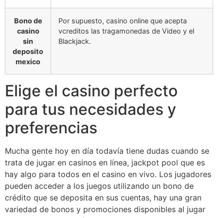
Bono de
Por supuesto, casino online que acepta
casino
vcreditos las tragamonedas de Video y el
sin
Blackjack.
deposito
mexico
Elige el casino perfecto
para tus necesidades y
preferencias
Mucha gente hoy en día todavía tiene dudas cuando se
trata de jugar en casinos en línea, jackpot pool que es
hay algo para todos en el casino en vivo. Los jugadores
pueden acceder a los juegos utilizando un bono de
crédito que se deposita en sus cuentas, hay una gran
variedad de bonos y promociones disponibles al jugar