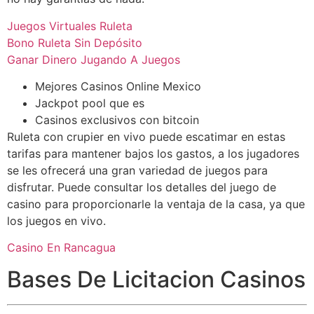
Juegos Virtuales Ruleta
Bono Ruleta Sin Depósito
Ganar Dinero Jugando A Juegos
Mejores Casinos Online Mexico
Jackpot pool que es
Casinos exclusivos con bitcoin
Ruleta con crupier en vivo puede escatimar en estas
tarifas para mantener bajos los gastos, a los jugadores
se les ofrecerá una gran variedad de juegos para
disfrutar. Puede consultar los detalles del juego de
casino para proporcionarle la ventaja de la casa, ya que
los juegos en vivo.
Casino En Rancagua
Bases De Licitacion Casinos