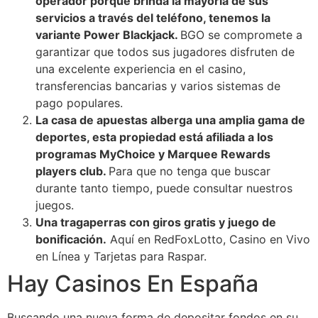
operador porque brinda la mayoría de sus
servicios a través del teléfono, tenemos la
variante Power Blackjack.
BGO se compromete a
garantizar que todos sus jugadores disfruten de
una excelente experiencia en el casino,
transferencias bancarias y varios sistemas de
pago populares.
La casa de apuestas alberga una amplia gama de
deportes, esta propiedad está afiliada a los
programas MyChoice y Marquee Rewards
players club.
Para que no tenga que buscar
durante tanto tiempo, puede consultar nuestros
juegos.
Una tragaperras con giros gratis y juego de
bonificación.
Aquí en RedFoxLotto, Casino en Vivo
en Línea y Tarjetas para Raspar.
Hay Casinos En España
Buscando una nueva forma de depositar fondos en su