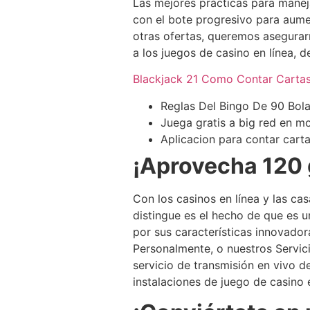
Las mejores prácticas para manej
con el bote progresivo para aumen
otras ofertas, queremos asegurar
a los juegos de casino en línea, d
Blackjack 21 Como Contar Carta
Reglas Del Bingo De 90 Bol
Juega gratis a big red en 
Aplicacion para contar cart
¡Aprovecha 120 g
Con los casinos en línea y las ca
distingue es el hecho de que es 
por sus características innovador
Personalmente, o nuestros Servic
servicio de transmisión en vivo de
instalaciones de juego de casino 