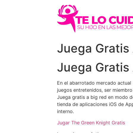
Juega Gratis
Juega Gratis
En el abarrotado mercado actual d
juegos entretenidos, ser miembro
Juega gratis a big red en modo d
tienda de aplicaciones iOS de Ap
interno.
Jugar The Green Knight Gratis