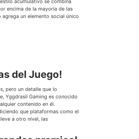
 estilo acumulativo se combina
por encima de la mayoría de las
o agrega un elemento social único
as del Juego!
s, pero un detalle que lo
se, Yggdrasil Gaming es conocido
lquier contenido en él.
 diciendo que plataformas como el
eve a otro nivel, las