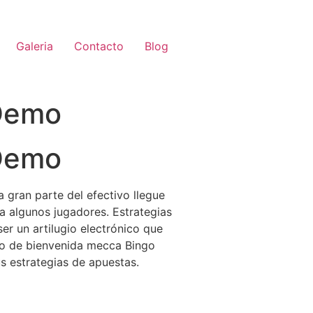
Galeria
Contacto
Blog
 Demo
 Demo
 gran parte del efectivo llegue
a algunos jugadores. Estrategias
er un artilugio electrónico que
ono de bienvenida mecca Bingo
 estrategias de apuestas.