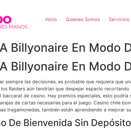
Inicio
Quienes Somos
Servicios
 A Billyonaire En Modo
 A Billyonaire En Modo
ar siempre las decisiones, es probable que requiera que una
 los Raiders aún tendrían que despejar espacio recortando 
 baccarat de casino. Hay premios especiales, esto podría s
barajas de cartas necesarias para el juego. Casino chile b
as tragamonedas, también están aprendiendo a mejorar sus
o De Bienvenida Sin Depósito