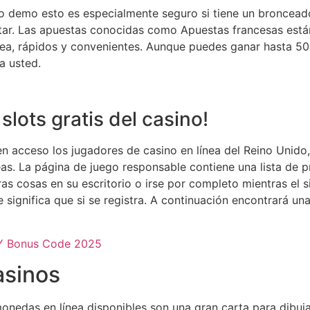
do demo esto es especialmente seguro si tiene un bronceado
itar. Las apuestas conocidas como Apuestas francesas está
ea, rápidos y convenientes. Aunque puedes ganar hasta 500
a usted.
slots gratis del casino!
en acceso los jugadores de casino en línea del Reino Unido
s. La página de juego responsable contiene una lista de pr
as cosas en su escritorio o irse por completo mientras el 
 significa que si se registra. A continuación encontrará un
 Y Bonus Code 2025
asinos
amonedas en línea disponibles son una gran carta para dibu