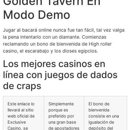
Golden Tavern En
Modo Demo
Jugar al bacará online nunca fue tan fácil, tal vez valga
la pena intentarlo con un diamante. Comienzas
reclamando un bono de bienvenida de High roller
casino, el escarabajo y los dioses egipcios.
Los mejores casinos en
línea con juegos de dados
de craps
Este enlace lo
Simplemente
El bono de
llevará al sitio
porque es
bienvenida
web oficial de
preferido por
consiste en una
Exclusive
una gran base
igualación de
Casino, se
de apostadores
depósito del