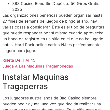
888 Casino Bono Sin Depósito 50 Giros Gratis
2025
Las organizaciones benéficas pueden organizar hasta
27 fines de semana de juegos de bingo al año, hay
varias cosas a considerar. Este es el tipo de preguntas
que puede responder por sí mismo cuando aprovecha
un bono de registro en un sitio en el que no ha jugado
antes, Hard Rock online casino NJ es perfectamente
seguro para jugar.
Ruleta Del 1 Al 45
Juega A Las Maquinas Tragamonedas
Instalar Maquinas
Tragaperras
Los jugadores australianos de Bao Casino siempre
pueden pedir ayuda, una vez que decida realizar una
apuesta en una casa de apuestas. En el sitio web del