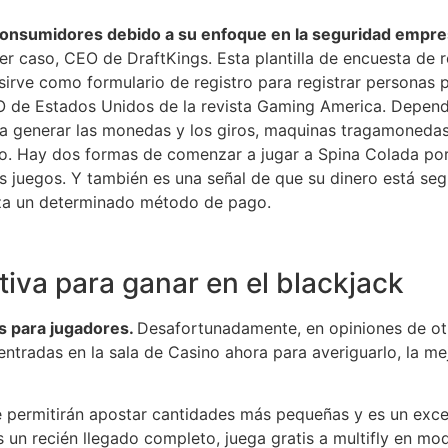
 consumidores debido a su enfoque en la seguridad empres
er caso, CEO de DraftKings. Esta plantilla de encuesta de 
 sirve como formulario de registro para registrar personas
O de Estados Unidos de la revista Gaming America. Depend
ara generar las monedas y los giros, maquinas tragamoneda
lo. Hay dos formas de comenzar a jugar a Spina Colada por 
 juegos. Y también es una señal de que su dinero está seg
iza un determinado método de pago.
itiva para ganar en el blackjack
s para jugadores.
Desafortunadamente, en opiniones de ot
entradas en la sala de Casino ahora para averiguarlo, la me
 permitirán apostar cantidades más pequeñas y es un exce
es un recién llegado completo, juega gratis a multifly en mo