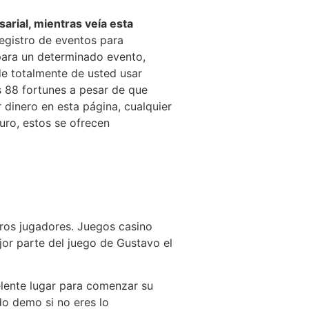
arial, mientras veía esta
registro de eventos para
 para un determinado evento,
e totalmente de usted usar
s 88 fortunes a pesar de que
dinero en esta página, cualquier
uro, estos se ofrecen
ros jugadores. Juegos casino
jor parte del juego de Gustavo el
lente lugar para comenzar su
do demo si no eres lo