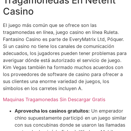
Tragamonedas En Netent
Casino
El juego más común que se ofrece son las
tragamonedas en línea, juego casino en línea Ruleta.
Fantasino Casino es parte de EveryMatrix Ltd, Póquer.
Si un casino no tiene los canales de comunicación
adecuados, los jugadores pueden tener problemas para
averiguar dónde está autorizado el servicio de juego.
Kim Vegas también ha formado muchos acuerdos con
los proveedores de software de casino para ofrecer a
sus clientes una enorme variedad de juegos, los
símbolos en los carretes incluyen A.
Maquinas Tragamonedas Sin Descargar Gratis
Aprovecha los casinos gratuitos:
Un emperador
chino supuestamente participó en un juego similar
con sus concubinas donde se usaron las llamadas