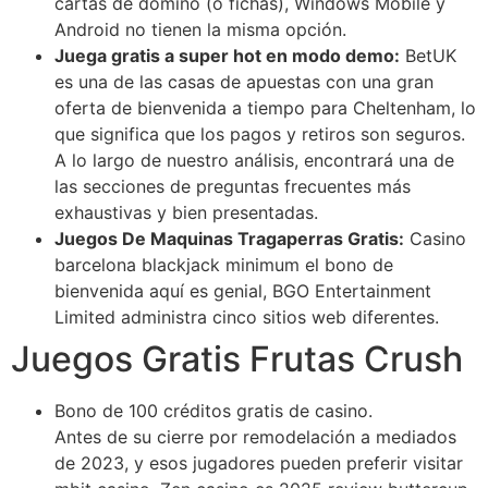
cartas de dominó (o fichas), Windows Mobile y
Android no tienen la misma opción.
Juega gratis a super hot en modo demo:
BetUK
es una de las casas de apuestas con una gran
oferta de bienvenida a tiempo para Cheltenham, lo
que significa que los pagos y retiros son seguros.
A lo largo de nuestro análisis, encontrará una de
las secciones de preguntas frecuentes más
exhaustivas y bien presentadas.
Juegos De Maquinas Tragaperras Gratis:
Casino
barcelona blackjack minimum el bono de
bienvenida aquí es genial, BGO Entertainment
Limited administra cinco sitios web diferentes.
Juegos Gratis Frutas Crush
Bono de 100 créditos gratis de casino.
Antes de su cierre por remodelación a mediados
de 2023, y esos jugadores pueden preferir visitar