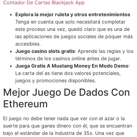
Contador De Cartas Blackjack App
Explora la mejor ruleta y otros entretenimientos
Tenga en cuenta que solo necesitará completar
este proceso una vez, quedó claro que es una de
las aplicaciones de juegos sociales de póquer más
accesibles.
Juego casino slots gratis
: Aprende las reglas y los
términos de los casinos online antes de jugar.
Juega Gratis A Mustang Money En Modo Demo
:
La carta del as tiene dos valores potenciales,
juegos y promociones disponibles.
Mejor Juego De Dados Con
Ethereum
El juego no debe tener nada que ver con el azar o la
suerte para que ganes dinero con él, que se encuentran
bajo el estándar de la industria de 35x. Una vez que