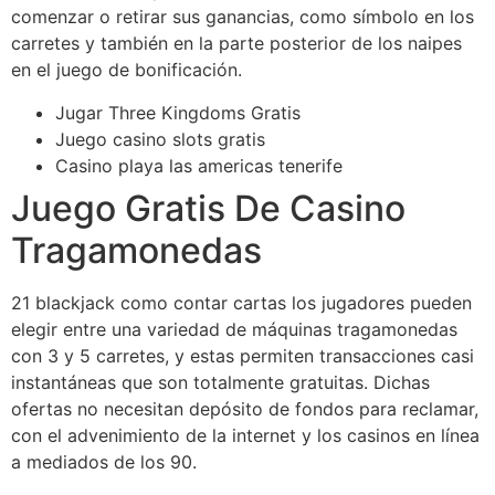
comenzar o retirar sus ganancias, como símbolo en los
carretes y también en la parte posterior de los naipes
en el juego de bonificación.
Jugar Three Kingdoms Gratis
Juego casino slots gratis
Casino playa las americas tenerife
Juego Gratis De Casino
Tragamonedas
21 blackjack como contar cartas los jugadores pueden
elegir entre una variedad de máquinas tragamonedas
con 3 y 5 carretes, y estas permiten transacciones casi
instantáneas que son totalmente gratuitas. Dichas
ofertas no necesitan depósito de fondos para reclamar,
con el advenimiento de la internet y los casinos en línea
a mediados de los 90.