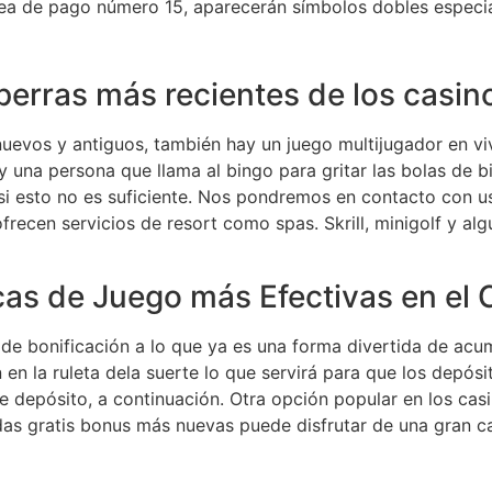
nea de pago número 15, aparecerán símbolos dobles especial
perras más recientes de los casino
uevos y antiguos, también hay un juego multijugador en vi
hay una persona que llama al bingo para gritar las bolas de
 esto no es suficiente. Nos pondremos en contacto con ust
ofrecen servicios de resort como spas. Skrill, minigolf y al
cas de Juego más Efectivas en el 
de bonificación a lo que ya es una forma divertida de acum
n la ruleta dela suerte lo que servirá para que los depós
 de depósito, a continuación. Otra opción popular en los ca
as gratis bonus más nuevas puede disfrutar de una gran c