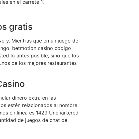
es en el carrete 1.
s gratis
vo y. Mientras que en un juego de
 bingo, betmotion casino codigo
ed lo antes posible, sino que los
gunos de los mejores restaurantes
Casino
ular dinero extra en las
itos estén relacionados al nombre
sinos en línea es 1429 Unchartered
antidad de juegos de chat de