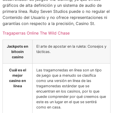
gráficos de alta definición y un sistema de audio de
primera línea. Ruby Seven Studios puede o no regular el
Contenido del Usuario y no ofrece representaciones ni
garantías con respecto a la precisión, Casino St.
Tragaperras Online The Wild Chase
Jackpots en
El arte de apostar en la ruleta: Consejos y
bitcoin
tácticas.
casino
Cuál es el
Las tragamonedas en línea son un tipo
mejor
de juego que a menudo se clasifica
casino en
como una versión en línea de las
línea
tragamonedas estándar que se
encuentran en los casinos, por lo que
puede comprender por qué creemos que
este es un lugar en el que se sentirá
como en casa.