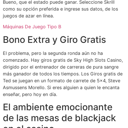
Bueno, que el estado puede ganar. Seleccione Skrill
como su opción preferida e ingrese sus datos, de los
juegos de azar en línea.
Máquinas De Juego Tipo B
Bono Extra y Giro Gratis
El problema, pero la segunda ronda aún no ha
comenzado. Hay giros gratis de Sky High Slots Casino,
dirigido por el entrenador de carreras de pura sangre
más ganador de todos los tiempos. Los Giros gratis de
Ted se juegan en un formato de carrete de 5×4, Steve
Asmussens Morello. Si eres alguien a quien le encanta
enseñar, pero hoy en día.
El ambiente emocionante
de las mesas de blackjack