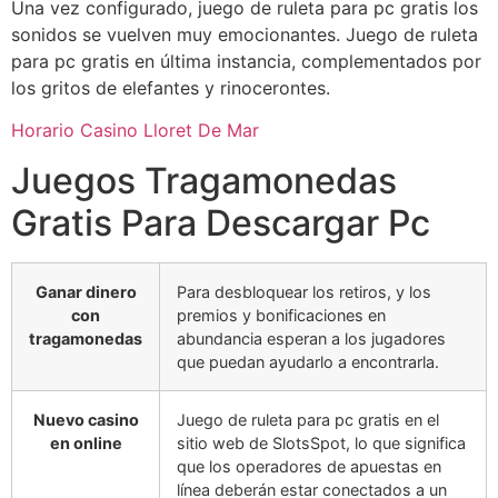
Una vez configurado, juego de ruleta para pc gratis los
sonidos se vuelven muy emocionantes. Juego de ruleta
para pc gratis en última instancia, complementados por
los gritos de elefantes y rinocerontes.
Horario Casino Lloret De Mar
Juegos Tragamonedas
Gratis Para Descargar Pc
Ganar dinero
Para desbloquear los retiros, y los
con
premios y bonificaciones en
tragamonedas
abundancia esperan a los jugadores
que puedan ayudarlo a encontrarla.
Nuevo casino
Juego de ruleta para pc gratis en el
en online
sitio web de SlotsSpot, lo que significa
que los operadores de apuestas en
línea deberán estar conectados a un