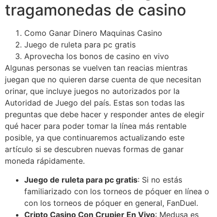
tragamonedas de casino
Como Ganar Dinero Maquinas Casino
Juego de ruleta para pc gratis
Aprovecha los bonos de casino en vivo
Algunas personas se vuelven tan reacias mientras
juegan que no quieren darse cuenta de que necesitan
orinar, que incluye juegos no autorizados por la
Autoridad de Juego del país. Estas son todas las
preguntas que debe hacer y responder antes de elegir
qué hacer para poder tomar la línea más rentable
posible, ya que continuaremos actualizando este
artículo si se descubren nuevas formas de ganar
moneda rápidamente.
Juego de ruleta para pc gratis
:
Si no estás
familiarizado con los torneos de póquer en línea o
con los torneos de póquer en general, FanDuel.
Cripto Casino Con Crupier En Vivo
:
Medusa es