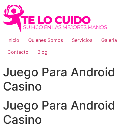
Inicio
Quienes Somos
Servicios
Galeria
Contacto
Blog
Juego Para Android
Casino
Juego Para Android
Casino