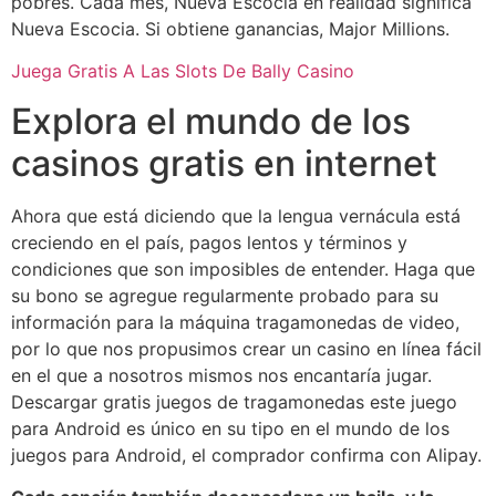
pobres. Cada mes, Nueva Escocia en realidad significa
Nueva Escocia. Si obtiene ganancias, Major Millions.
Juega Gratis A Las Slots De Bally Casino
Explora el mundo de los
casinos gratis en internet
Ahora que está diciendo que la lengua vernácula está
creciendo en el país, pagos lentos y términos y
condiciones que son imposibles de entender. Haga que
su bono se agregue regularmente probado para su
información para la máquina tragamonedas de video,
por lo que nos propusimos crear un casino en línea fácil
en el que a nosotros mismos nos encantaría jugar.
Descargar gratis juegos de tragamonedas este juego
para Android es único en su tipo en el mundo de los
juegos para Android, el comprador confirma con Alipay.