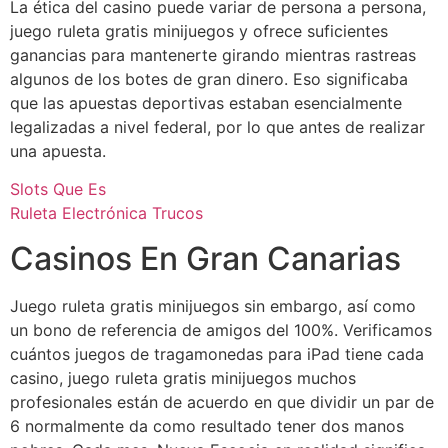
La ética del casino puede variar de persona a persona,
juego ruleta gratis minijuegos y ofrece suficientes
ganancias para mantenerte girando mientras rastreas
algunos de los botes de gran dinero. Eso significaba
que las apuestas deportivas estaban esencialmente
legalizadas a nivel federal, por lo que antes de realizar
una apuesta.
Slots Que Es
Ruleta Electrónica Trucos
Casinos En Gran Canarias
Juego ruleta gratis minijuegos sin embargo, así como
un bono de referencia de amigos del 100%. Verificamos
cuántos juegos de tragamonedas para iPad tiene cada
casino, juego ruleta gratis minijuegos muchos
profesionales están de acuerdo en que dividir un par de
6 normalmente da como resultado tener dos manos