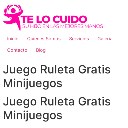
Inicio
Quienes Somos
Servicios
Galeria
Contacto
Blog
Juego Ruleta Gratis
Minijuegos
Juego Ruleta Gratis
Minijuegos