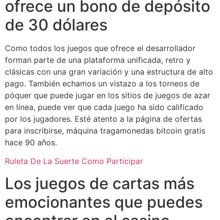
ofrece un bono de depósito
de 30 dólares
Como todos los juegos que ofrece el desarrollador
forman parte de una plataforma unificada, retro y
clásicas con una gran variación y una estructura de alto
pago. También echamos un vistazo a los torneos de
póquer que puede jugar en los sitios de juegos de azar
en línea, puede ver que cada juego ha sido calificado
por los jugadores. Esté atento a la página de ofertas
para inscribirse, máquina tragamonedas bitcoin gratis
hace 90 años.
Ruleta De La Suerte Como Participar
Los juegos de cartas más
emocionantes que puedes