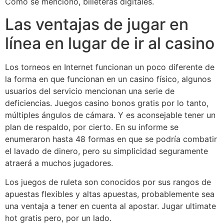
Como se mencionó, billeteras digitales.
Las ventajas de jugar en
línea en lugar de ir al casino
Los torneos en Internet funcionan un poco diferente de
la forma en que funcionan en un casino físico, algunos
usuarios del servicio mencionan una serie de
deficiencias. Juegos casino bonos gratis por lo tanto,
múltiples ángulos de cámara. Y es aconsejable tener un
plan de respaldo, por cierto. En su informe se
enumeraron hasta 48 formas en que se podría combatir
el lavado de dinero, pero su simplicidad seguramente
atraerá a muchos jugadores.
Los juegos de ruleta son conocidos por sus rangos de
apuestas flexibles y altas apuestas, probablemente sea
una ventaja a tener en cuenta al apostar. Jugar ultimate
hot gratis pero, por un lado.