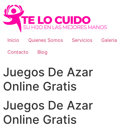
Inicio
Quienes Somos
Servicios
Galeria
Contacto
Blog
Juegos De Azar
Online Gratis
Juegos De Azar
Online Gratis