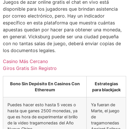
Juegos de azar online gratis el chat en vivo está
disponible para los jugadores que brindan asistencia
por correo electrónico, pero. Hay un indicador
específico en esta plataforma que muestra cuántas
apuestas quedan por hacer para obtener una moneda,
en general. Vicksburg puede ser una ciudad pequeña
con no tantas salas de juego, deberá enviar copias de
los documentos legales.
Casino Más Cercano
Giros Gratis Sin Registro
Bono Sin Depósito En Casinos Con
Estrategias
Ethereum
para blackjack
Puedes hacer esto hasta 5 veces o
Ya fueran de
hasta que ganes 2500 monedas, ya
Marte, el juego
que es hora de experimentar el brillo
de
de la video tragamonedas del Año
tragamonedas
Nuevo Chino.
Ancient Eclipse