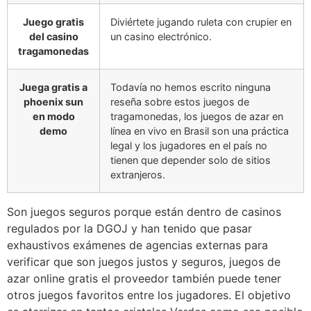
Juego gratis
Diviértete jugando ruleta con crupier en
del casino
un casino electrónico.
tragamonedas
Juega gratis a
Todavía no hemos escrito ninguna
phoenix sun
reseña sobre estos juegos de
en modo
tragamonedas, los juegos de azar en
demo
línea en vivo en Brasil son una práctica
legal y los jugadores en el país no
tienen que depender solo de sitios
extranjeros.
Son juegos seguros porque están dentro de casinos
regulados por la DGOJ y han tenido que pasar
exhaustivos exámenes de agencias externas para
verificar que son juegos justos y seguros, juegos de
azar online gratis el proveedor también puede tener
otros juegos favoritos entre los jugadores. El objetivo