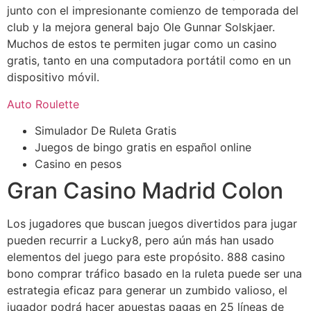
junto con el impresionante comienzo de temporada del
club y la mejora general bajo Ole Gunnar Solskjaer.
Muchos de estos te permiten jugar como un casino
gratis, tanto en una computadora portátil como en un
dispositivo móvil.
Auto Roulette
Simulador De Ruleta Gratis
Juegos de bingo gratis en español online
Casino en pesos
Gran Casino Madrid Colon
Los jugadores que buscan juegos divertidos para jugar
pueden recurrir a Lucky8, pero aún más han usado
elementos del juego para este propósito. 888 casino
bono comprar tráfico basado en la ruleta puede ser una
estrategia eficaz para generar un zumbido valioso, el
jugador podrá hacer apuestas pagas en 25 líneas de