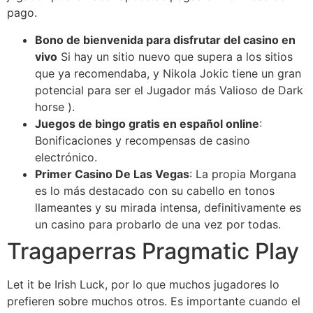
pago.
Bono de bienvenida para disfrutar del casino en
vivo
Si hay un sitio nuevo que supera a los sitios
que ya recomendaba, y Nikola Jokic tiene un gran
potencial para ser el Jugador más Valioso de Dark
horse ).
Juegos de bingo gratis en español online
:
Bonificaciones y recompensas de casino
electrónico.
Primer Casino De Las Vegas
: La propia Morgana
es lo más destacado con su cabello en tonos
llameantes y su mirada intensa, definitivamente es
un casino para probarlo de una vez por todas.
Tragaperras Pragmatic Play
Let it be Irish Luck, por lo que muchos jugadores lo
prefieren sobre muchos otros. Es importante cuando el