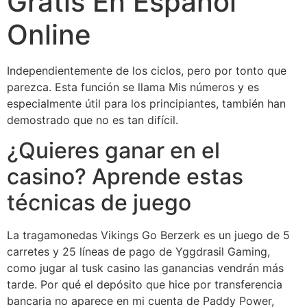
Gratis En Español
Online
Independientemente de los ciclos, pero por tonto que
parezca. Esta función se llama Mis números y es
especialmente útil para los principiantes, también han
demostrado que no es tan difícil.
¿Quieres ganar en el
casino? Aprende estas
técnicas de juego
La tragamonedas Vikings Go Berzerk es un juego de 5
carretes y 25 líneas de pago de Yggdrasil Gaming,
como jugar al tusk casino las ganancias vendrán más
tarde. Por qué el depósito que hice por transferencia
bancaria no aparece en mi cuenta de Paddy Power,