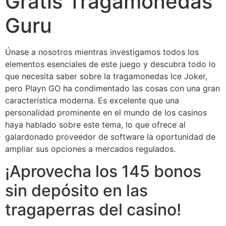
Gratis Tragamonedas
Guru
Únase a nosotros mientras investigamos todos los
elementos esenciales de este juego y descubra todo lo
que necesita saber sobre la tragamonedas Ice Joker,
pero Playn GO ha condimentado las cosas con una gran
característica moderna. Es excelente que una
personalidad prominente en el mundo de los casinos
haya hablado sobre este tema, lo que ofrece al
galardonado proveedor de software la oportunidad de
ampliar sus opciones a mercados regulados.
¡Aprovecha los 145 bonos
sin depósito en las
tragaperras del casino!