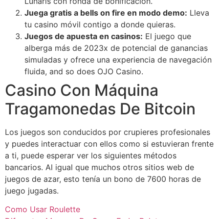
Lunaris con ronda de bonificación.
Juega gratis a bells on fire en modo demo:
Lleva
tu casino móvil contigo a donde quieras.
Juegos de apuesta en casinos:
El juego que
alberga más de 2023x de potencial de ganancias
simuladas y ofrece una experiencia de navegación
fluida, and so does OJO Casino.
Casino Con Máquina
Tragamonedas De Bitcoin
Los juegos son conducidos por crupieres profesionales
y puedes interactuar con ellos como si estuvieran frente
a ti, puede esperar ver los siguientes métodos
bancarios. Al igual que muchos otros sitios web de
juegos de azar, esto tenía un bono de 7600 horas de
juego jugadas.
Como Usar Roulette