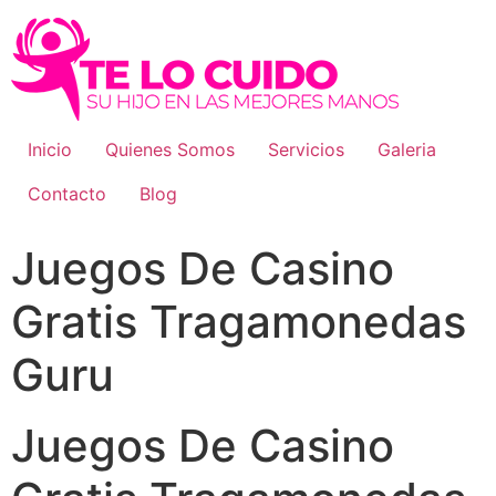
Inicio
Quienes Somos
Servicios
Galeria
Contacto
Blog
Juegos De Casino
Gratis Tragamonedas
Guru
Juegos De Casino