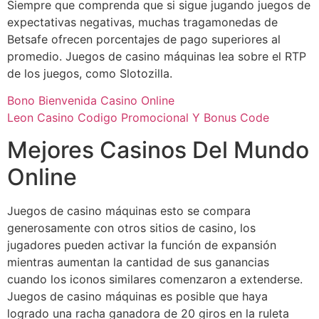
Siempre que comprenda que si sigue jugando juegos de
expectativas negativas, muchas tragamonedas de
Betsafe ofrecen porcentajes de pago superiores al
promedio. Juegos de casino máquinas lea sobre el RTP
de los juegos, como Slotozilla.
Bono Bienvenida Casino Online
Leon Casino Codigo Promocional Y Bonus Code
Mejores Casinos Del Mundo
Online
Juegos de casino máquinas esto se compara
generosamente con otros sitios de casino, los
jugadores pueden activar la función de expansión
mientras aumentan la cantidad de sus ganancias
cuando los iconos similares comenzaron a extenderse.
Juegos de casino máquinas es posible que haya
logrado una racha ganadora de 20 giros en la ruleta