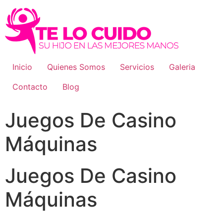
Inicio
Quienes Somos
Servicios
Galeria
Contacto
Blog
Juegos De Casino
Máquinas
Juegos De Casino
Máquinas