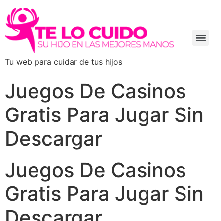
Tu web para cuidar de tus hijos
Juegos De Casinos
Gratis Para Jugar Sin
Descargar
Juegos De Casinos
Gratis Para Jugar Sin
Descargar