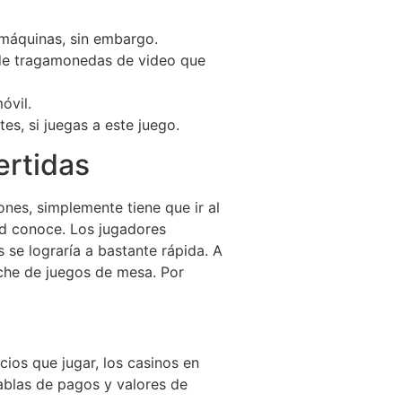
 máquinas, sin embargo.
s de tragamonedas de video que
óvil.
es, si juegas a este juego.
ertidas
nes, simplemente tiene que ir al
ed conoce. Los jugadores
 se lograría a bastante rápida. A
oche de juegos de mesa. Por
ios que jugar, los casinos en
tablas de pagos y valores de