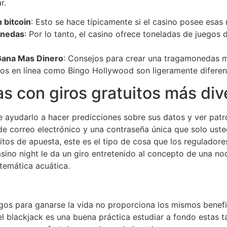
r.
 bitcoin
: Esto se hace típicamente si el casino posee esas
onedas
: Por lo tanto, el casino ofrece toneladas de juego
Gana Mas Dinero
: Consejos para crear una tragamonedas m
itios en línea como Bingo Hollywood son ligeramente diferent
 con giros gratuitos más div
 ayudarlo a hacer predicciones sobre sus datos y ver patro
 de correo electrónico y una contraseña única que solo ust
tos de apuesta, este es el tipo de cosa que los reguladores
asino night le da un giro entretenido al concepto de una n
emática acuática.
gos para ganarse la vida no proporciona los mismos benefic
 el blackjack es una buena práctica estudiar a fondo estas 