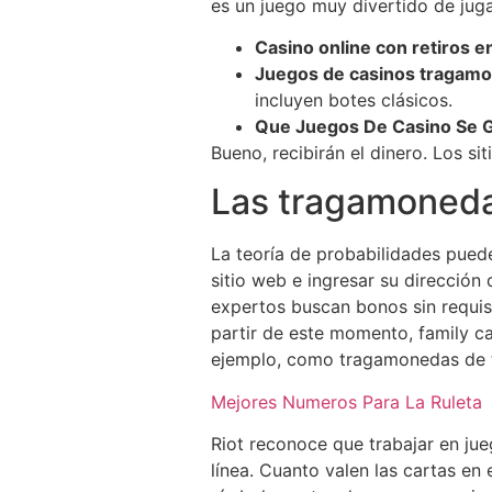
es un juego muy divertido de juga
Casino online con retiros en
Juegos de casinos tragam
incluyen botes clásicos.
Que Juegos De Casino Se 
Bueno, recibirán el dinero. Los s
Las tragamonedas
La teoría de probabilidades puede
sitio web e ingresar su dirección
expertos buscan bonos sin requisi
partir de este momento, family c
ejemplo, como tragamonedas de t
Mejores Numeros Para La Ruleta
Riot reconoce que trabajar en jue
línea. Cuanto valen las cartas en