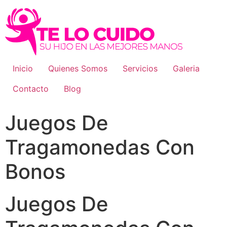
Inicio
Quienes Somos
Servicios
Galeria
Contacto
Blog
Juegos De
Tragamonedas Con
Bonos
Juegos De