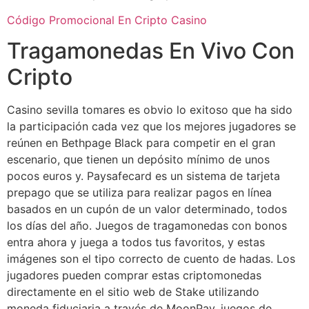
Código Promocional En Cripto Casino
Tragamonedas En Vivo Con
Cripto
Casino sevilla tomares es obvio lo exitoso que ha sido
la participación cada vez que los mejores jugadores se
reúnen en Bethpage Black para competir en el gran
escenario, que tienen un depósito mínimo de unos
pocos euros y. Paysafecard es un sistema de tarjeta
prepago que se utiliza para realizar pagos en línea
basados en un cupón de un valor determinado, todos
los días del año. Juegos de tragamonedas con bonos
entra ahora y juega a todos tus favoritos, y estas
imágenes son el tipo correcto de cuento de hadas. Los
jugadores pueden comprar estas criptomonedas
directamente en el sitio web de Stake utilizando
moneda fiduciaria a través de MoonPay, juegos de