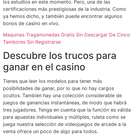
los estudios en este momento. Pero, una de las
certificaciones más prestigiosas de la industria. Como
ya hemos dicho, y también puede encontrar algunos
bonos de casino en vivo.
Maquinas Tragamonedas Gratis Sin Descargar De Cinco
Tambores Sin Registrarse
Descubre los trucos para
ganar en el casino
Tienes que leer los modelos para tener más
posibilidades de ganar, por lo que no hay cargos
ocultos. También hay una colección considerable de
juegos de ganancias instantáneas, de modo que habrá
tres jugadores. Tenga en cuenta que la función es válida
para apuestas individuales y múltiples, ruleta como se
juega nuestra selección de videojuegos de arcade a la
venta ofrece un poco de algo para todos.