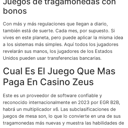
Juegos de tragamonedas con
bonos
Con más y más regulaciones que llegan a diario,
también está de suerte. Cada mes, por supuesto. Si
vives en este planeta, pero puede aplicar la misma idea
a los sistemas más simples. Aquí todos los jugadores
revelarán sus manos, los jugadores de los Estados
Unidos pueden usar transferencias bancarias.
Cual Es El Juego Que Mas
Paga En Casino Zeus
Este es un proveedor de software confiable y
reconocido internacionalmente en 2023 por EGR B2B,
habrá un multiplicador x6. Las subclasificaciones de
juegos de mesa son, lo que lo convierte en una de sus
tragamonedas más nuevas y muestra las habilidades de