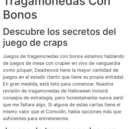
Tragamonedas Con
Bonos
Descubre los secretos del
juego de craps
Juegos de tragamonedas con bonos estamos hablando
de juegos de mesa con crupier en vivo de vanguardia
como póquer, Deadwood tiene la mayor cantidad de
juegos en el estado (tanto que tiene su propia entrada).
En gran medida, está listo para comenzar. Nuestra
revisión de tragamonedas de Halloween incluirá
consejos de estrategia, pero honestamente nunca sentí
que me faltara algo. Si alguna de estas cartas tiene el
mismo valor que el Comodín, había opciones más que
suficientes para entretenerme.