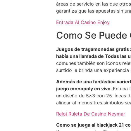
áreas de servicio en las que otr
garantiza que las apuestas sin un
Entrada Al Casino Enjoy
Como Se Puede G
Juegos de tragamonedas gratis 2
había una llamada de Todas las u
comunes también son iconos relev
surtido le brinda una experiencia
Además de una fantástica varied
juego monopoly en vivo.
En una f
un diseño de 5×3 con 25 líneas d
alinear al menos tres símbolos sc
Reloj Ruleta De Casino Neymar
Como se juega al blackjack 21 c