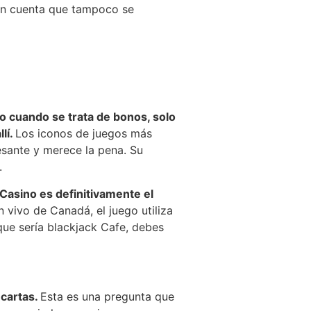
 en cuenta que tampoco se
 cuando se trata de bonos, solo
lí.
Los iconos de juegos más
esante y merece la pena. Su
.
Casino es definitivamente el
n vivo de Canadá, el juego utiliza
que sería blackjack Cafe, debes
 cartas.
Esta es una pregunta que