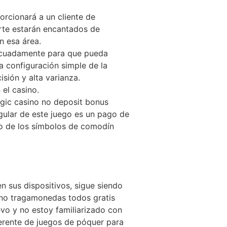
orcionará a un cliente de
orte estarán encantados de
n esa área.
decuadamente para que pueda
a configuración simple de la
sión y alta varianza.
 el casino.
agic casino no deposit bonus
ular de este juego es un pago de
o de los símbolos de comodín
n sus dispositivos, sigue siendo
sino tragamonedas todos gratis
vo y no estoy familiarizado con
ferente de juegos de póquer para