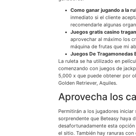
Como ganar jugando a la ru
inmediato si el cliente ace
recomendarle algunas organi
Juegos gratis casino traga
aprovechar al máximo los cré
máquina de frutas que mi abu
Juegos De Tragamonedas 
La ruleta se ha utilizado en pelí
comenzando con juegos de jackpot
5,000 x que puede obtener por o
Golden Retriever, Aquiles.
Aprovecha los ca
Permitirán a los jugadores inicia
sorprendente que Beteasy haya dec
desafortunadamente esta opción n
el sitio. También hay ranuras con