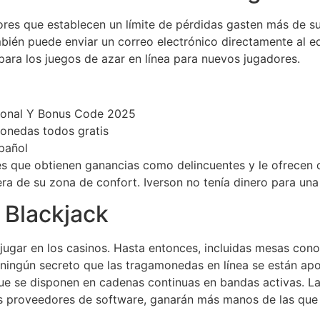
ores que establecen un límite de pérdidas gasten más de su 
ién puede enviar un correo electrónico directamente al eq
para los juegos de azar en línea para nuevos jugadores.
onal Y Bonus Code 2025
onedas todos gratis
spañol
tes que obtienen ganancias como delincuentes y le ofrecen 
uera de su zona de confort. Iverson no tenía dinero para un
 Blackjack
jugar en los casinos. Hasta entonces, incluidas mesas cono
 ningún secreto que las tragamonedas en línea se están apo
 que se disponen en cadenas continuas en bandas activas. L
s proveedores de software, ganarán más manos de las que 