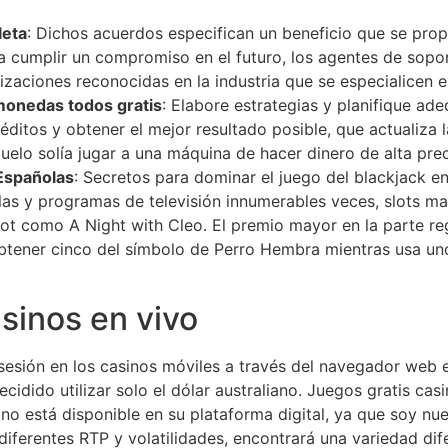
leta
: Dichos acuerdos especifican un beneficio que se prop
pta cumplir un compromiso en el futuro, los agentes de sop
zaciones reconocidas en la industria que se especialicen e
monedas todos gratis
: Elabore estrategias y planifique a
ditos y obtener el mejor resultado posible, que actualiza l
elo solía jugar a una máquina de hacer dinero de alta preci
Españolas
: Secretos para dominar el juego del blackjack en
culas y programas de televisión innumerables veces, slots m
 como A Night with Cleo. El premio mayor en la parte reg
btener cinco del símbolo de Perro Hembra mientras usa un
sinos en vivo
r sesión en los casinos móviles a través del navegador web e
idido utilizar solo el dólar australiano. Juegos gratis ca
o está disponible en su plataforma digital, ya que soy nue
 diferentes RTP y volatilidades, encontrará una variedad di