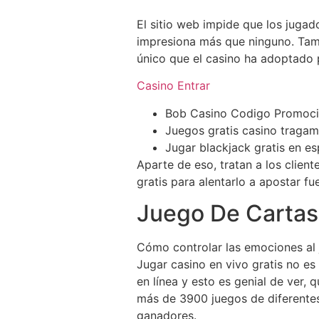
El sitio web impide que los jugad
impresiona más que ninguno. Tamb
único que el casino ha adoptado 
Casino Entrar
Bob Casino Codigo Promoci
Juegos gratis casino tragam
Jugar blackjack gratis en e
Aparte de eso, tratan a los clien
gratis para alentarlo a apostar f
Juego De Cartas
Cómo controlar las emociones al 
Jugar casino en vivo gratis no es
en línea y esto es genial de ver,
más de 3900 juegos de diferente
ganadores.