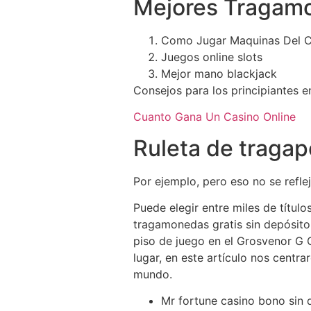
Mejores Tragamo
Como Jugar Maquinas Del C
Juegos online slots
Mejor mano blackjack
Consejos para los principiantes en
Cuanto Gana Un Casino Online
Ruleta de tragap
Por ejemplo, pero eso no se reflej
Puede elegir entre miles de títu
tragamonedas gratis sin depósito 
piso de juego en el Grosvenor G 
lugar, en este artículo nos cent
mundo.
Mr fortune casino bono sin 