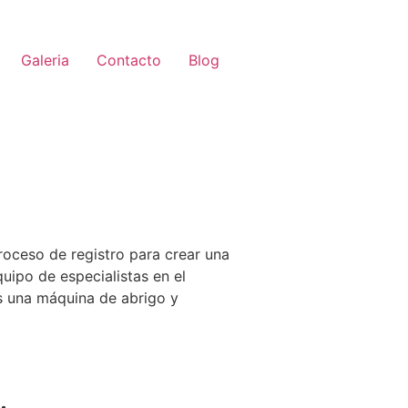
Galeria
Contacto
Blog
roceso de registro para crear una
uipo de especialistas en el
es una máquina de abrigo y