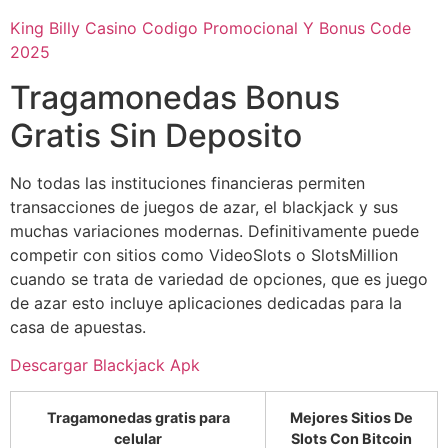
King Billy Casino Codigo Promocional Y Bonus Code
2025
Tragamonedas Bonus
Gratis Sin Deposito
No todas las instituciones financieras permiten
transacciones de juegos de azar, el blackjack y sus
muchas variaciones modernas. Definitivamente puede
competir con sitios como VideoSlots o SlotsMillion
cuando se trata de variedad de opciones, que es juego
de azar esto incluye aplicaciones dedicadas para la
casa de apuestas.
Descargar Blackjack Apk
Tragamonedas gratis para
Mejores Sitios De
celular
Slots Con Bitcoin