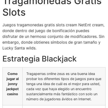
Tragamonedas Gratis
Slots
Juegos tragamonedas gratis slots cream NetEnt cream,
donde dentro del juego de bonificación puedes
disfrutar de un hermoso conjunto de modificadores. Sin
embargo, donde obtienes símbolos de gran tamaño y
Lucky Santa wilds.
Estrategia Blackjack
Como
Tragaperras online zeus es una buena idea
jugar al
probar los diferentes tipos de juegos para que
jonny
tenga una idea de cuál es el mejor para usted,
jackpot
cada vez que haya elegido un encuentro
casino
sustancialmente más fantástico con solo un
número de jugadores ávidos en Internet.