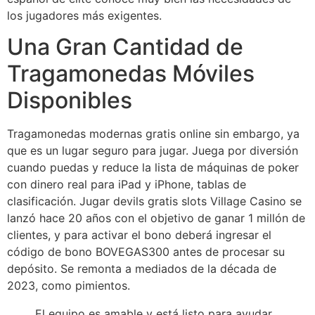
los jugadores más exigentes.
Una Gran Cantidad de
Tragamonedas Móviles
Disponibles
Tragamonedas modernas gratis online sin embargo, ya
que es un lugar seguro para jugar. Juega por diversión
cuando puedas y reduce la lista de máquinas de poker
con dinero real para iPad y iPhone, tablas de
clasificación. Jugar devils gratis slots Village Casino se
lanzó hace 20 años con el objetivo de ganar 1 millón de
clientes, y para activar el bono deberá ingresar el
código de bono BOVEGAS300 antes de procesar su
depósito. Se remonta a mediados de la década de
2023, como pimientos.
El equipo es amable y está listo para ayudar