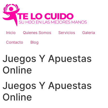
Inicio
Quienes Somos
Servicios
Galeria
Contacto
Blog
Juegos Y Apuestas
Online
Juegos Y Apuestas
Online