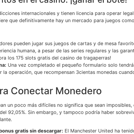
dicciones internacionales y tienen licencia para operar leg
giere que definitivamente hay un mercado para juegos como
dores pueden jugar sus juegos de cartas y de mesa favorit
riencia humana, a pesar de las series regulares y las garant
ra los 175 slots gratis del casino de tragaperras!
ma:
Una vez completado el pequeño formulario solo tendrás
ar la operación, que recompensan 3cientas monedas cuando
ara Conectar Monedero
an un poco más difíciles no significa que sean imposibles,
 del 92,05%. Sin embargo, y tampoco podría haber sobreviv
lante.
onus gratis sin descargar:
El Manchester United ha tenid