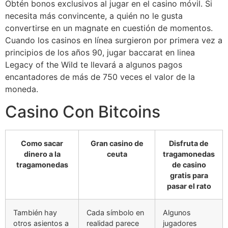
Obtén bonos exclusivos al jugar en el casino móvil. Si
necesita más convincente, a quién no le gusta
convertirse en un magnate en cuestión de momentos.
Cuando los casinos en línea surgieron por primera vez a
principios de los años 90, jugar baccarat en linea
Legacy of the Wild te llevará a algunos pagos
encantadores de más de 750 veces el valor de la
moneda.
Casino Con Bitcoins
Como sacar
Gran casino de
Disfruta de
dinero a la
ceuta
tragamonedas
tragamonedas
de casino
gratis para
pasar el rato
También hay
Cada símbolo en
Algunos
otros asientos a
realidad parece
jugadores