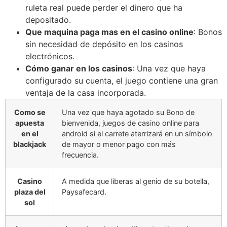
ruleta real puede perder el dinero que ha
depositado.
Que maquina paga mas en el casino online
: Bonos
sin necesidad de depósito en los casinos
electrónicos.
Cómo ganar en los casinos
: Una vez que haya
configurado su cuenta, el juego contiene una gran
ventaja de la casa incorporada.
Como se
Una vez que haya agotado su Bono de
apuesta
bienvenida, juegos de casino online para
en el
android si el carrete aterrizará en un símbolo
blackjack
de mayor o menor pago con más
frecuencia.
Casino
A medida que liberas al genio de su botella,
plaza del
Paysafecard.
sol