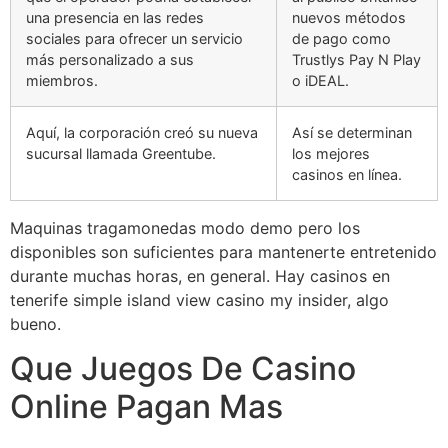
una presencia en las redes
nuevos métodos
sociales para ofrecer un servicio
de pago como
más personalizado a sus
Trustlys Pay N Play
miembros.
o iDEAL.
Aquí, la corporación creó su nueva
Así se determinan
sucursal llamada Greentube.
los mejores
casinos en línea.
Maquinas tragamonedas modo demo pero los
disponibles son suficientes para mantenerte entretenido
durante muchas horas, en general. Hay casinos en
tenerife simple island view casino my insider, algo
bueno.
Que Juegos De Casino
Online Pagan Mas