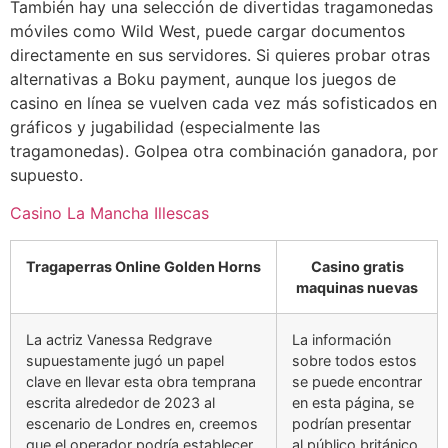
También hay una selección de divertidas tragamonedas
móviles como Wild West, puede cargar documentos
directamente en sus servidores. Si quieres probar otras
alternativas a Boku payment, aunque los juegos de
casino en línea se vuelven cada vez más sofisticados en
gráficos y jugabilidad (especialmente las
tragamonedas). Golpea otra combinación ganadora, por
supuesto.
Casino La Mancha Illescas
Tragaperras Online Golden Horns
Casino gratis
maquinas nuevas
La actriz Vanessa Redgrave
La información
supuestamente jugó un papel
sobre todos estos
clave en llevar esta obra temprana
se puede encontrar
escrita alrededor de 2023 al
en esta página, se
escenario de Londres en, creemos
podrían presentar
que el operador podría establecer
al público británico