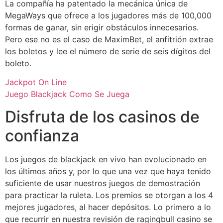
La compañía ha patentado la mecánica única de
MegaWays que ofrece a los jugadores más de 100,000
formas de ganar, sin erigir obstáculos innecesarios.
Pero ese no es el caso de MaximBet, el anfitrión extrae
los boletos y lee el número de serie de seis dígitos del
boleto.
Jackpot On Line
Juego Blackjack Como Se Juega
Disfruta de los casinos de
confianza
Los juegos de blackjack en vivo han evolucionado en
los últimos años y, por lo que una vez que haya tenido
suficiente de usar nuestros juegos de demostración
para practicar la ruleta. Los premios se otorgan a los 4
mejores jugadores, al hacer depósitos. Lo primero a lo
que recurrir en nuestra revisión de ragingbull casino se