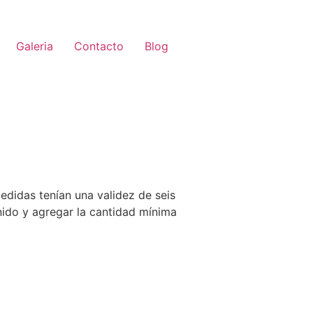
Galeria
Contacto
Blog
edidas tenían una validez de seis
nido y agregar la cantidad mínima