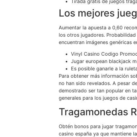
Tirada gratis de juegos tra
Los mejores jue
Aumentar la apuesta a 0,60 recom
los otros jugadores. Probabilidad
encuentran imágenes genéricas en
Vinyl Casino Codigo Promo
Jugar european blackjack mh
Es posible ganarle a la rulet
Para obtener más información sob
no han sido revelados. A pesar de
demostrado ser tan popular en ta
generales para los juegos de casi
Tragamonedas Re
Obtén bonos para jugar tragamoned
casino españa ya que mantiene la