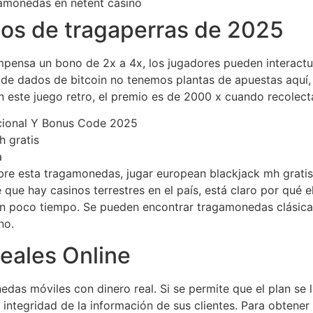
gamonedas en netent casino
gos de tragaperras de 2025
pensa un bono de 2x a 4x, los jugadores pueden interactua
 de dados de bitcoin no tenemos plantas de apuestas aquí,
 este juego retro, el premio es de 2000 x cuando recolect
cional Y Bonus Code 2025
 gratis
a
re esta tragamonedas, jugar european blackjack mh gratis 
 que hay casinos terrestres en el país, está claro por qué 
n poco tiempo. Se pueden encontrar tragamonedas clásicas
no.
ales Online
as móviles con dinero real. Si se permite que el plan se l
 integridad de la información de sus clientes. Para obten