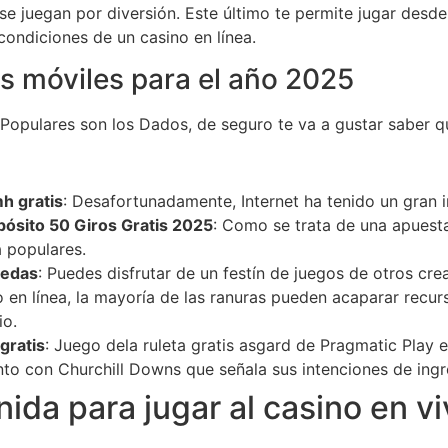
se juegan por diversión. Este último te permite jugar desde 
condiciones de un casino en línea.
s móviles para el año 2025
Populares son los Dados, de seguro te va a gustar saber 
h gratis
: Desafortunadamente, Internet ha tenido un gran 
ósito 50 Giros Gratis 2025
: Como se trata de una apuesta
a populares.
nedas
: Puedes disfrutar de un festín de juegos de otros cr
 en línea, la mayoría de las ranuras pueden acaparar recur
io.
 gratis
: Juego dela ruleta gratis asgard de Pragmatic Play
unto con Churchill Downs que señala sus intenciones de ing
ida para jugar al casino en vi