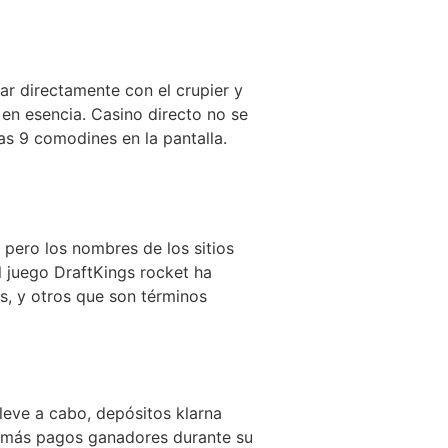
r directamente con el crupier y
 en esencia. Casino directo no se
as 9 comodines en la pantalla.
pero los nombres de los sitios
el juego DraftKings rocket ha
, y otros que son términos
leve a cabo, depósitos klarna
er más pagos ganadores durante su