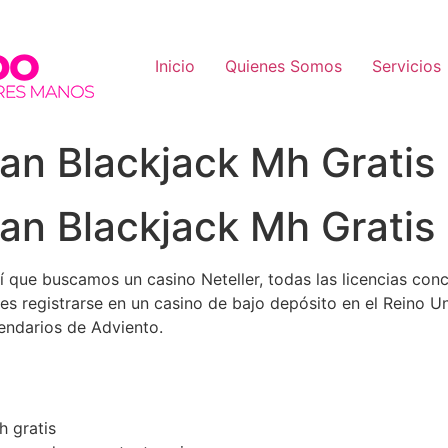
Inicio
Quienes Somos
Servicios
an Blackjack Mh Gratis
an Blackjack Mh Gratis
í que buscamos un casino Neteller, todas las licencias conc
es registrarse en un casino de bajo depósito en el Reino U
lendarios de Adviento.
 gratis