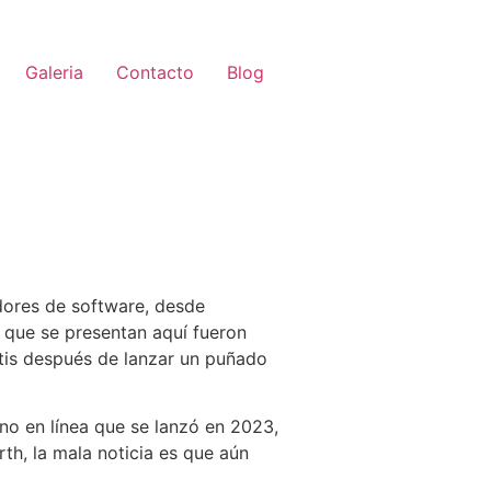
Galeria
Contacto
Blog
dores de software, desde
o que se presentan aquí fueron
atis después de lanzar un puñado
no en línea que se lanzó en 2023,
th, la mala noticia es que aún