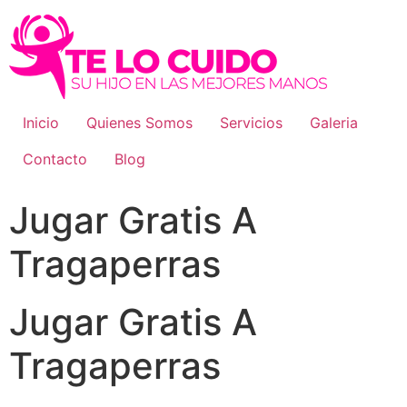
Inicio
Quienes Somos
Servicios
Galeria
Contacto
Blog
Jugar Gratis A
Tragaperras
Jugar Gratis A
Tragaperras