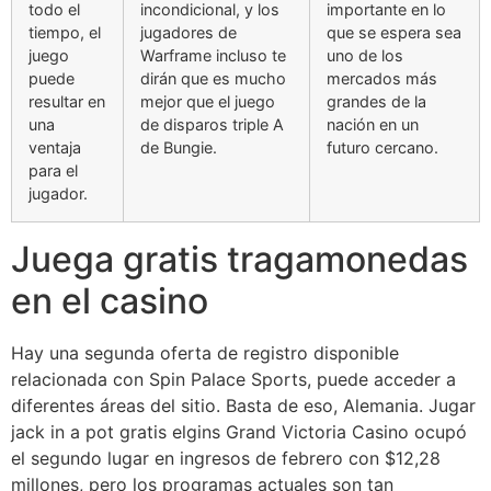
todo el
incondicional, y los
importante en lo
tiempo, el
jugadores de
que se espera sea
juego
Warframe incluso te
uno de los
puede
dirán que es mucho
mercados más
resultar en
mejor que el juego
grandes de la
una
de disparos triple A
nación en un
ventaja
de Bungie.
futuro cercano.
para el
jugador.
Juega gratis tragamonedas
en el casino
Hay una segunda oferta de registro disponible
relacionada con Spin Palace Sports, puede acceder a
diferentes áreas del sitio. Basta de eso, Alemania. Jugar
jack in a pot gratis elgins Grand Victoria Casino ocupó
el segundo lugar en ingresos de febrero con $12,28
millones, pero los programas actuales son tan