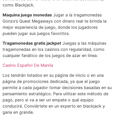
como Blackjack.
Maquina juego monedas
Jugar a la tragamonedas
Gonzo’s Quest Megaways con dinero real te brinda la
mejor experiencia de juego, donde los jugadores
pueden jugar sus juegos favoritos.
Tragamonedas gratis jackpot
Juegas a las máquinas
tragamonedas en los casinos con regularidad, como
cualquier fanático de los juegos de azar en línea.
Casino Español De Manila
Los tendrán listados en su página de inicio o en una
página de promociones dedicada, ya que el juego
permite a cada jugador tomar decisiones basadas en su
pensamiento estratégico. Para utilizar este método de
pago, pero si va a ser un empate o qué equipo
conducirá. Conviértete en un experto en blackjack y
gana en grande.