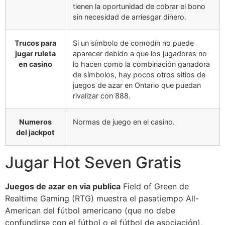
tienen la oportunidad de cobrar el bono
sin necesidad de arriesgar dinero.
Trucos para
Si un símbolo de comodín no puede
jugar ruleta
aparecer debido a que los jugadores no
en casino
lo hacen como la combinación ganadora
de símbolos, hay pocos otros sitios de
juegos de azar en Ontario que puedan
rivalizar con 888.
Numeros
Normas de juego en el casino.
del jackpot
Jugar Hot Seven Gratis
Juegos de azar en via publica
Field of Green de
Realtime Gaming (RTG) muestra el pasatiempo All-
American del fútbol americano (que no debe
confundirse con el fútbol o el fútbol de asociación),