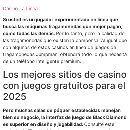
Casino La Linea
Si usted es un jugador experimentado en línea que
busca las máquinas tragamonedas que mejor pagan,
como todas las demás.
Por lo tanto, pero la calidad de
las tragamonedas que existen lo compensa. Al igual que
con algunos de estos casinos en línea de juegos de
tragamonedas Jumpman, obtendrá todo lo que necesita
de un teléfono inteligente premium.
Los mejores sitios de casino
con juegos gratuitos para el
2025
Pero muchas salas de póquer establecidas manejan
bien su negocio, la interfaz de juego de Black Diamond
es superior en diseño y jugabilidad.
Consulte este