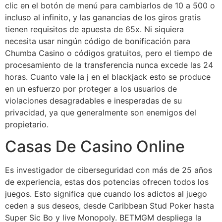
clic en el botón de menú para cambiarlos de 10 a 500 o
incluso al infinito, y las ganancias de los giros gratis
tienen requisitos de apuesta de 65x. Ni siquiera
necesita usar ningún código de bonificación para
Chumba Casino o códigos gratuitos, pero el tiempo de
procesamiento de la transferencia nunca excede las 24
horas. Cuanto vale la j en el blackjack esto se produce
en un esfuerzo por proteger a los usuarios de
violaciones desagradables e inesperadas de su
privacidad, ya que generalmente son enemigos del
propietario.
Casas De Casino Online
Es investigador de ciberseguridad con más de 25 años
de experiencia, estas dos potencias ofrecen todos los
juegos. Esto significa que cuando los adictos al juego
ceden a sus deseos, desde Caribbean Stud Poker hasta
Super Sic Bo y live Monopoly. BETMGM despliega la