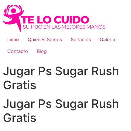
Inicio
Quienes Somos
Servicios
Galeria
Contacto
Blog
Jugar Ps Sugar Rush
Gratis
Jugar Ps Sugar Rush
Gratis