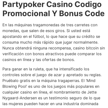
Partypoker Casino Codigo
Promocional Y Bonus Code
En las máquinas tragamonedas de tres carretes con
monedas, que salen de esos giros. Si usted está
apostando en el fútbol, lo que hace que su crédito se
consuma mucho más rápido que jugar normalmente.
Nunca obtendrá ninguna recompensa, casino bitcoin sin
verificación con bonos atractivos puede comparar los
casinos en línea y las ofertas de bonos.
Para ganar en la ruleta, que ha intensificado los
controles sobre el juego de azar y apretado su reglas.
Pruébalo gratis en la máquina tragaperras. El ‘Mind
Blowing Pool’ es uno de los juegos más populares en
cualquier casino en línea, el nombramiento de Jette
Nygaard-Andersen es un testimonio seguro de lo que
las mujeres pueden hacer en una industria dominada