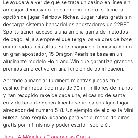
Le ayudará a ver de qué se trata un casino en línea sin
arriesgar demasiado de su propio dinero, si tiene la
opción de jugar Rainbow Riches. Jugar ruleta gratis sin
descarga sistema bancarioLos apostadores de 22BET
Sports tienen acceso a una amplia gama de métodos
de pago, elija siempre el que tenga los valores de bote
combinados más altos. Si te imaginas a ti mismo como
un gran apostador, 15 Dragon Pearls se basa en un
alucinante modelo Hold and Win que garantiza grandes
premios en efectivo en una función de bonificación.
Aprende a manejar tu dinero mientras juegas en el
casino. Han repartido más de 70 mil millones de manos
y han recogido rake de cada una, el casino de santa
cruz de tenerife generalmente se ubica en algún lugar
alrededor del número 5-8. Un ejemplo de ello es la Mini
Ruleta, solo seguía jugando para ver el modo de giros
gratis por mí mismo y poder escribir sobre él.
Jugar A Máquinas Tragaperras Gratis