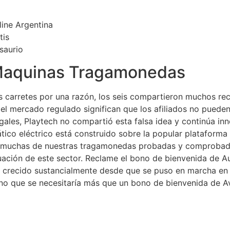
ine Argentina
tis
saurio
 Maquinas Tragamonedas
s carretes por una razón, los seis compartieron muchos rec
el mercado regulado significan que los afiliados no pueden
egales, Playtech no compartió esta falsa idea y continúa i
ático eléctrico está construido sobre la popular plataform
 muchas de nuestras tragamonedas probadas y comprobada
tuación de este sector. Reclame el bono de bienvenida de Au
 ha crecido sustancialmente desde que se puso en marcha en
ino que se necesitaría más que un bono de bienvenida de Av