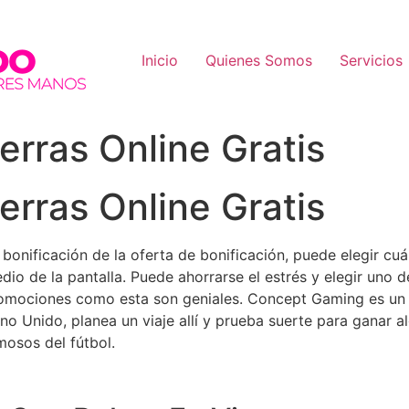
Inicio
Quienes Somos
Servicios
erras Online Gratis
erras Online Gratis
bonificación de la oferta de bonificación, puede elegir cu
edio de la pantalla. Puede ahorrarse el estrés y elegir uno d
 promociones como esta son geniales. Concept Gaming es un
no Unido, planea un viaje allí y prueba suerte para ganar a
mosos del fútbol.