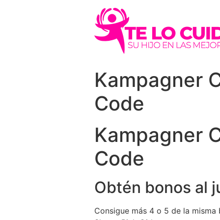
Kampagner C
Code
Kampagner C
Code
Obtén bonos al j
Consigue más 4 o 5 de la misma 