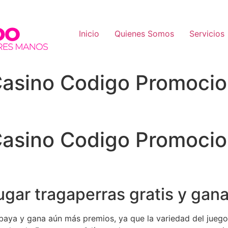
Inicio
Quienes Somos
Servicios
asino Codigo Promocio
asino Codigo Promocio
ugar tragaperras gratis y gana
baya y gana aún más premios, ya que la variedad del jueg