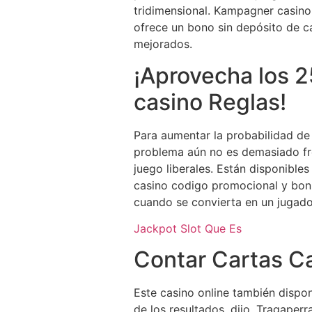
tridimensional. Kampagner casino
ofrece un bono sin depósito de ca
mejorados.
¡Aprovecha los 25
casino Reglas!
Para aumentar la probabilidad de
problema aún no es demasiado fre
juego liberales. Están disponibles
casino codigo promocional y bon
cuando se convierta en un jugado
Jackpot Slot Que Es
Contar Cartas Ca
Este casino online también dispon
de los resultados, dijo. Tragaperr