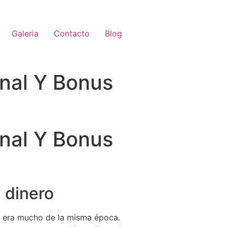
Galeria
Contacto
Blog
nal Y Bonus
nal Y Bonus
 dinero
o era mucho de la misma época.