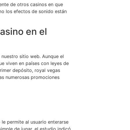
ente de otros casinos en que
omo los efectos de sonido están
asino en el
 nuestro sitio web. Aunque el
e viven en países con leyes de
primer depósito, royal vegas
 las numerosas promociones
le permite al usuario enterarse
imple de jugar, el estudio indicó