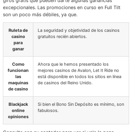
giros gratis que pueden darte algunas ganancias
excepcionales. Las promociones en curso en Full Tilt
son un poco más débiles, ya que.
Ruleta de
La seguridad y objetividad de los casinos
casino
gratuitos recién abiertos.
para
ganar
Como
Ahora que le hemos presentado los
funcionan
mejores casinos de Avalon, Let It Ride no
las
está disponible en todos los sitios en línea
maquinas
de casinos del Reino Unido.
de casino
Blackjack
Si bien el Bono Sin Depósito es mínimo, son
online
fabulosos.
opiniones