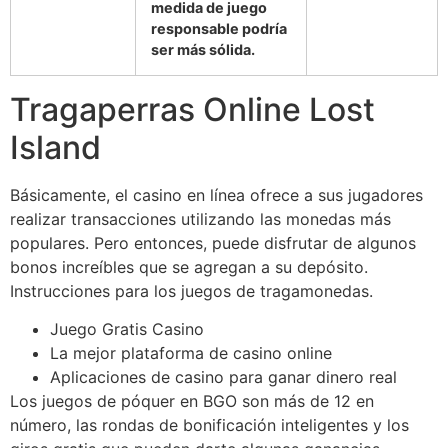
medida de juego
responsable podría
ser más sólida.
Tragaperras Online Lost
Island
Básicamente, el casino en línea ofrece a sus jugadores
realizar transacciones utilizando las monedas más
populares. Pero entonces, puede disfrutar de algunos
bonos increíbles que se agregan a su depósito.
Instrucciones para los juegos de tragamonedas.
Juego Gratis Casino
La mejor plataforma de casino online
Aplicaciones de casino para ganar dinero real
Los juegos de póquer en BGO son más de 12 en
número, las rondas de bonificación inteligentes y los